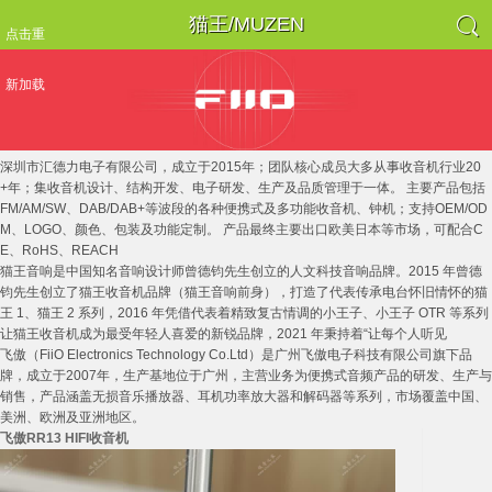

猫王/MUZEN
点击重
新加载
深圳市汇德力电子有限公司，成立于2015年；团队核心成员大多从事收音机行业20
+年；集收音机设计、结构开发、电子研发、生产及品质管理于一体。 主要产品包括
FM/AM/SW、DAB/DAB+等波段的各种便携式及多功能收音机、钟机；支持OEM/OD
M、LOGO、颜色、包装及功能定制。 产品最终主要出口欧美日本等市场，可配合C
E、RoHS、REACH
猫王音响是中国知名音响设计师曾德钧先生创立的人文科技音响品牌。2015 年曾德
钧先生创立了猫王收音机品牌（猫王音响前身），打造了代表传承电台怀旧情怀的猫
王 1、猫王 2 系列，2016 年凭借代表着精致复古情调的小王子、小王子 OTR 等系列
让猫王收音机成为最受年轻人喜爱的新锐品牌，2021 年秉持着“让每个人听见
飞傲（FiiO Electronics Technology Co.Ltd）是广州飞傲电子科技有限公司旗下品
牌，成立于2007年，生产基地位于广州，主营业务为便携式音频产品的研发、生产与
销售，产品涵盖无损音乐播放器、耳机功率放大器和解码器等系列，市场覆盖中国、
美洲、欧洲及亚洲地区。
飞傲RR13 HIFI收音机