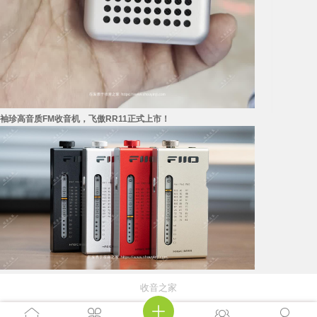
袖珍高音质FM收音机，飞傲RR11正式上市！
收音之家




